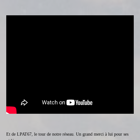
Et de LPAT67, le tour de notre réseau. Un grand merci à lui pour ses