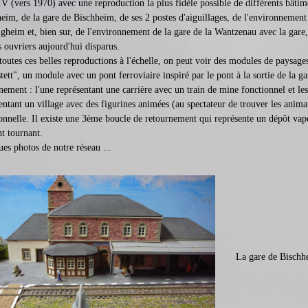
 IV (vers 1970) avec une reproduction la plus fidèle possible de différents bâtim
eim, de la gare de Bischheim, de ses 2 postes d'aiguillages, de l'environnemen
igheim et, bien sur, de l'environnement de la gare de la Wantzenau avec la gare,
s ouvriers aujourd'hui disparus.
toutes ces belles reproductions à l'échelle, on peut voir des modules de paysages
tett", un module avec un pont ferroviaire inspiré par le pont à la sortie de la 
nement : l'une représentant une carrière avec un train de mine fonctionnel et les
entant un village avec des figurines animées (au spectateur de trouver les anima
onnelle. Il existe une 3ème boucle de retournement qui représente un dépôt vap
t tournant.
es photos de notre réseau ...
La gare de Bischh