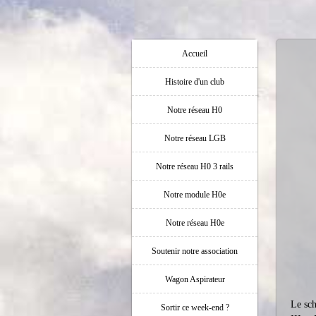
Accueil
Histoire d'un club
Notre réseau H0
Notre réseau LGB
Notre réseau H0 3 rails
Notre module H0e
Notre réseau H0e
Soutenir notre association
Wagon Aspirateur
Le sc
Sortir ce week-end ?