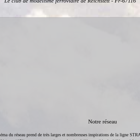
Le club de modélisme ferroviaire de Reichstett - Fr-67116
Notre réseau
héma du réseau prend de très larges et nombreuses inspirations de la li