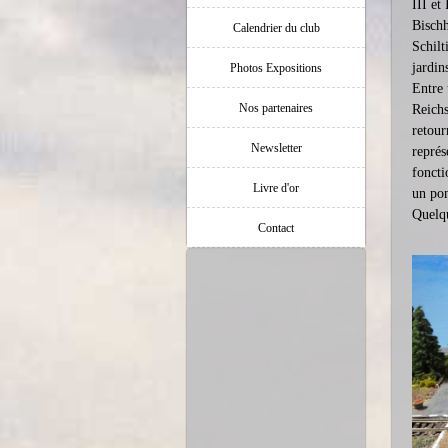
III et
Bischh
Calendrier du club
Schilt
jardin
Photos Expositions
Entre 
Nos partenaires
Reichs
retour
Newsletter
représ
foncti
Livre d'or
un pon
Quelqu
Contact