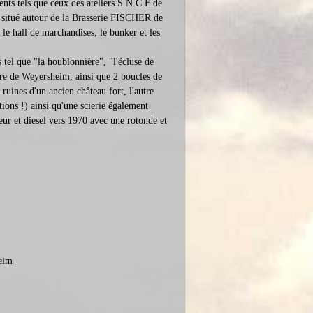
ents tels que ceux des ateliers S.N.C.F de
t situé autour de la Brasserie FISCHER de
 le hall de marchandises, le bunker et les
 tel que "la houblonnière", "l'écluse de
gare de Weyersheim, ainsi que 2 boucles de
 ruines d'un ancien château fort, l'autre
tions !) ainsi qu'une scierie également
eur et diesel vers 1970 avec une rotonde et
eim